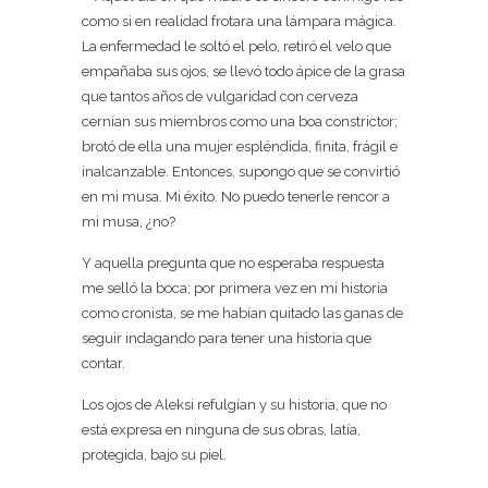
como si en realidad frotara una lámpara mágica.
La enfermedad le soltó el pelo, retiró el velo que
empañaba sus ojos, se llevó todo ápice de la grasa
que tantos años de vulgaridad con cerveza
cernían sus miembros como una boa constrictor;
brotó de ella una mujer espléndida, finita, frágil e
inalcanzable. Entonces, supongo que se convirtió
en mi musa. Mi éxito. No puedo tenerle rencor a
mi musa, ¿no?
Y aquella pregunta que no esperaba respuesta
me selló la boca; por primera vez en mi historia
como cronista, se me habían quitado las ganas de
seguir indagando para tener una historia que
contar.
Los ojos de Aleksi refulgían y su historia, que no
está expresa en ninguna de sus obras, latía,
protegida, bajo su piel.