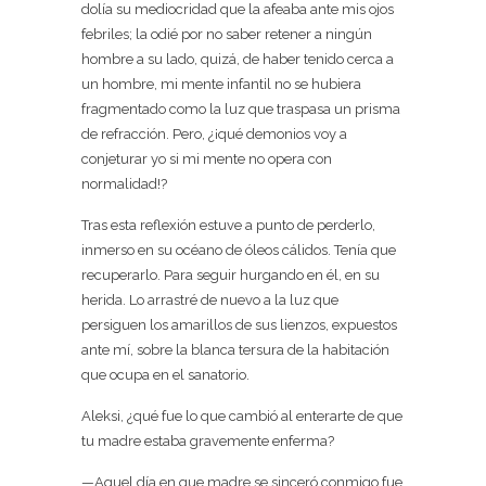
dolía su mediocridad que la afeaba ante mis ojos
febriles; la odié por no saber retener a ningún
hombre a su lado, quizá, de haber tenido cerca a
un hombre, mi mente infantil no se hubiera
fragmentado como la luz que traspasa un prisma
de refracción. Pero, ¿¡qué demonios voy a
conjeturar yo si mi mente no opera con
normalidad!?
Tras esta reflexión estuve a punto de perderlo,
inmerso en su océano de óleos cálidos. Tenía que
recuperarlo. Para seguir hurgando en él, en su
herida. Lo arrastré de nuevo a la luz que
persiguen los amarillos de sus lienzos, expuestos
ante mí, sobre la blanca tersura de la habitación
que ocupa en el sanatorio.
Aleksi, ¿qué fue lo que cambió al enterarte de que
tu madre estaba gravemente enferma?
—Aquel día en que madre se sinceró conmigo fue