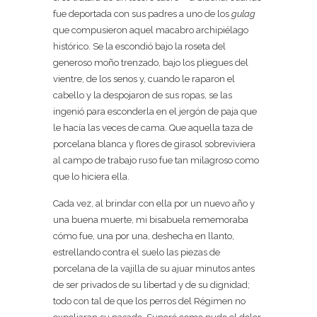
fue deportada con sus padres a uno de los
gulag
que compusieron aquel macabro archipiélago
histórico. Se la escondió bajo la roseta del
generoso moño trenzado, bajo los pliegues del
vientre, de los senos y, cuando le raparon el
cabello y la despojaron de sus ropas, se las
ingenió para esconderla en el jergón de paja que
le hacía las veces de cama. Que aquella taza de
porcelana blanca y flores de girasol sobreviviera
al campo de trabajo ruso fue tan milagroso como
que lo hiciera ella.
Cada vez, al brindar con ella por un nuevo año y
una buena muerte, mi bisabuela rememoraba
cómo fue, una por una, deshecha en llanto,
estrellando contra el suelo las piezas de
porcelana de la vajilla de su ajuar minutos antes
de ser privados de su libertad y de su dignidad;
todo con tal de que los perros del Régimen no