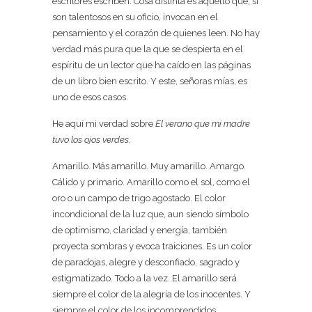
escritores escriben. Cosa distinta es aquello que, si
son talentosos en su oficio, invocan en el
pensamiento y el corazón de quienes leen. No hay
verdad más pura que la que se despierta en el
espíritu de un lector que ha caído en las páginas
de un libro bien escrito. Y este, señoras mías, es
uno de esos casos.
He aquí mi verdad sobre
El verano que mi madre
tuvo los ojos verdes
.
Amarillo. Más amarillo. Muy amarillo. Amargo.
Cálido y primario. Amarillo como el sol, como el
oro o un campo de trigo agostado. El color
incondicional de la luz que, aun siendo símbolo
de optimismo, claridad y energía, también
proyecta sombras y evoca traiciones. Es un color
de paradojas, alegre y desconfiado, sagrado y
estigmatizado. Todo a la vez. El amarillo será
siempre el color de la alegría de los inocentes. Y
siempre el color de los incomprendidos.