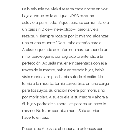
La bisabuela de Aleksi rezaba cada noche en voz
baja aunque en la antigua URSS rezar no
estuviera permitido. “Aquel paraíso comunista era
un país sin Dios—me explicó—, pero la vieja
rezaba. Y siempre rogaba por lo mismo: alcanzar
una buena muerte.” Resultaba extraño para el
Aleksi etiquetado de enfermo, más aún siendo un
niño, pero el genio consagrado lo entendió a la
perfección. Aquella mujer emparentada con él a
través de la madre, había enterrado hijos, había
visto morir a amigos, había sufrido el exilio. No
temía a la muerte, temía convertirse en una carga
para los suyos. Su oración no era por morir, sino
por morir bien. A su abuela, a su madre y ahora a
él, hijo y padre de su obra, les pasaba un poco lo
mismo. No les importaba morir. Sólo querían
hacerlo en paz.
Puede que Aleksi se obsesionara entonces por