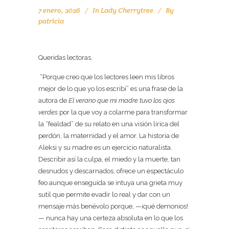
7 enero, 2026
In
Lady Cherrytree
By
patricia
AMARILLO NÁPOLES
Queridas lectoras,
“Porque creo que los lectores leen mis libros
mejor de lo que yo los escribí” es una frase de la
autora de
El verano que mi madre tuvo los ojos
verdes
por la que voy a colarme para transformar
la “fealdad” de su relato en una visión lírica del
perdón, la maternidad y el amor. La historia de
Aleksi y su madre es un ejercicio naturalista.
Describir así la culpa, el miedo y la muerte, tan
desnudos y descarnados, ofrece un espectáculo
feo aunque enseguida se intuya una grieta muy
sutil que permite evadir lo real y dar con un
mensaje más benévolo porque, —¡qué demonios!
— nunca hay una certeza absoluta en lo que los