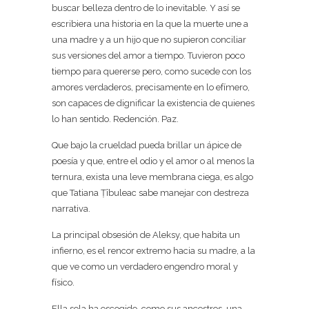
buscar belleza dentro de lo inevitable. Y así se
escribiera una historia en la que la muerte une a
una madre y a un hijo que no supieron conciliar
sus versiones del amor a tiempo. Tuvieron poco
tiempo para quererse pero, como sucede con los
amores verdaderos, precisamente en lo efímero,
son capaces de dignificar la existencia de quienes
lo han sentido. Redención. Paz.
Que bajo la crueldad pueda brillar un ápice de
poesía y que, entre el odio y el amor o al menos la
ternura, exista una leve membrana ciega, es algo
que Tatiana Țîbuleac sabe manejar con destreza
narrativa.
La principal obsesión de Aleksy, que habita un
infierno, es el rencor extremo hacia su madre, a la
que ve como un verdadero engendro moral y
físico.
Ella sola ha escogido, como sus ancestros, una