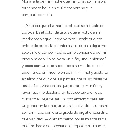
Moira, a la de mi madre que inmortalizó mi rabia,
tornándose bella en el último verano que
compartí con ella.
—Pinto porque el amarillo rabioso se me sale de
los ojos. Es el color de la luz que envolvió a mi
madre todo aquel largo verano. Desde que me
enteré de que estaba enferma, que iba a dejarme
solo sin ejercer de madre, tomé conciencia de mi
propio miedo. Yo solo era un niño, uno “enfermo”
y poco común que superaba a su madre en casi
todo. Tardaron mucho en definir mi mal y acotarlo
en términos clínicos. La pintura me salvó hasta de
los calificativos con los que, durante mi niñez y
juventud, me desdeñaron los que tuvieron que
cuidarme. Dejé de ser un loco enfermo para ser
un genio, un talento, un artista cotizado —su rostro
se iluminaba con cierto grado de orgullo, casi diría
que vanidad. —Pinto impelido por la misma rabia
que me hacía despreciar el cuerpo de mi madre;