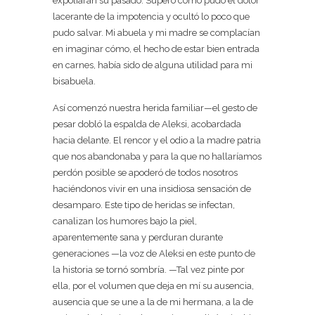
expoliaran su pasado. Superó como pudo el dolor
lacerante de la impotencia y ocultó lo poco que
pudo salvar. Mi abuela y mi madre se complacían
en imaginar cómo, el hecho de estar bien entrada
en carnes, había sido de alguna utilidad para mi
bisabuela.
Así comenzó nuestra herida familiar—el gesto de
pesar dobló la espalda de Aleksi, acobardada
hacia delante. El rencor y el odio a la madre patria
que nos abandonaba y para la que no hallaríamos
perdón posible se apoderó de todos nosotros
haciéndonos vivir en una insidiosa sensación de
desamparo. Este tipo de heridas se infectan,
canalizan los humores bajo la piel,
aparentemente sana y perduran durante
generaciones —la voz de Aleksi en este punto de
la historia se tornó sombría. —Tal vez pinte por
ella, por el volumen que deja en mí su ausencia,
ausencia que se une a la de mi hermana, a la de