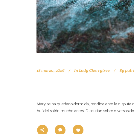
18 marzo, 2026
In
Lady Cherrytree
By
patr
EL SÍNDROME DE HYBRI
Mary se ha quedado dormida, rendida ante la disputa de
huí del salón mucho antes. Discutían sobre diversas doctri