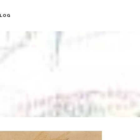
LOG
E