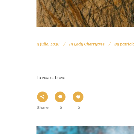
9 julio, 2026
In
Lady Cherrytree
By
patrici
LA VIDA ES BREVE…¡CÁ
La vida es breve...
Share
0
0