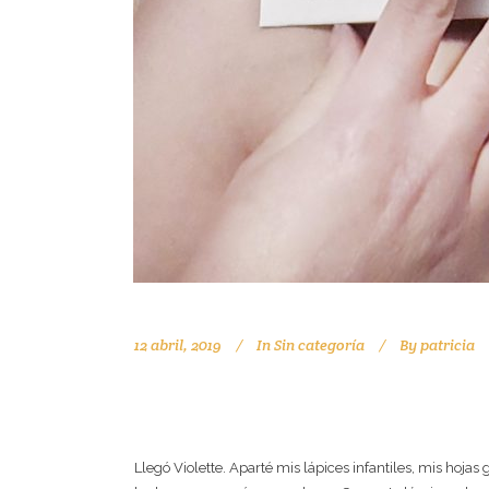
12 abril, 2019
In
Sin categoría
By
patricia
Y LLEGÓ VIOLETTE.
Llegó Violette. Aparté mis lápices infantiles, mis hoja