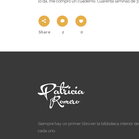
lo da, me compró un cuaderno. Cuarenta láminas de 35
Share
2
0
Siempre hay un primer libro en la biblioteca interior de
cada uno.