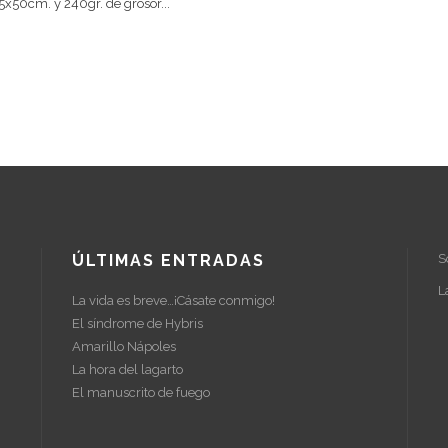
x50cm. y 240gr. de grosor...
ÚLTIMAS ENTRADAS
S
L
La vida es breve…¡Cásate conmigo!
El síndrome de Hybris
Amarillo Nápoles
La hora del lagarto
El manuscrito de fuego