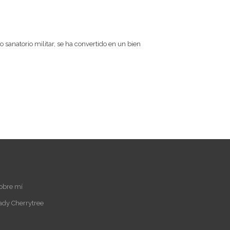
uo sanatorio militar, se ha convertido en un bien
obre mí
ady Cherrytree