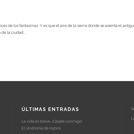
EGO
voces de los fantasmas. Y es que el aire de la sierra donde se asienta el antig
de la ciudad....
ÚLTIMAS ENTRADAS
S
L
La vida es breve…¡Cásate conmigo!
El síndrome de Hybris