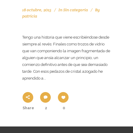
18 octubre, 2015
In
Sin categoría
By
patricia
DIARIO DE MIS VIEJAS BOTAS
Tengo una historia que viene escribiéndose desde
siempre al revés: Finales como trozos de vidrio
que van componiendo la imagen fragmentada de
alguien que ansía alcanzar un principio, un
comienzo definitivo antes de que sea demasiado
tarde. Con esos pedazos de cristal azogado he
aprendido a...
Share
2
0