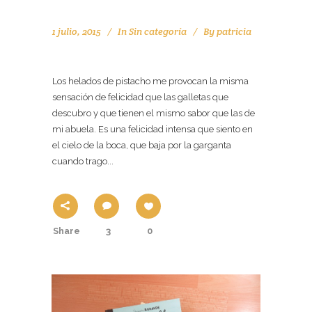
1 julio, 2015
In
Sin categoría
By
patricia
EL SABOR DEL HELADO DE PISTACHO
Los helados de pistacho me provocan la misma
sensación de felicidad que las galletas que
descubro y que tienen el mismo sabor que las de
mi abuela. Es una felicidad intensa que siento en
el cielo de la boca, que baja por la garganta
cuando trago...
Share
3
0