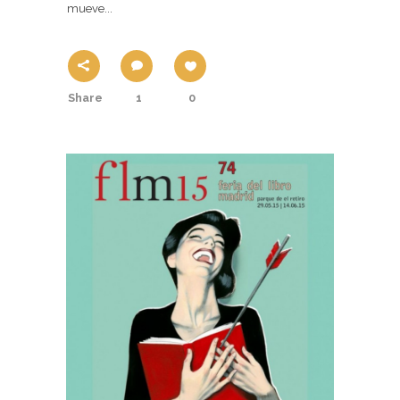
mueve...
Share
1
0