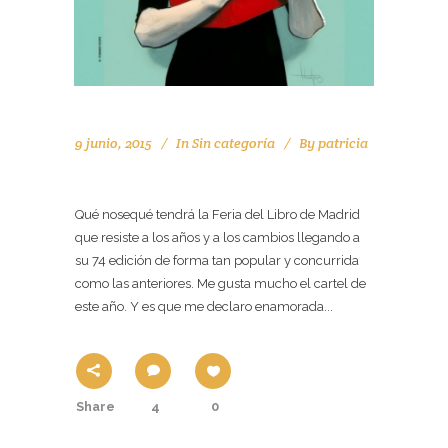
9 junio, 2015
In
Sin categoría
By
patricia
LA FERIA DEL LIBRO 2015 Y TOCOTÓ
Qué nosequé tendrá la Feria del Libro de Madrid
que resiste a los años y a los cambios llegando a
su 74 edición de forma tan popular y concurrida
como las anteriores. Me gusta mucho el cartel de
este año. Y es que me declaro enamorada...
Share
4
0